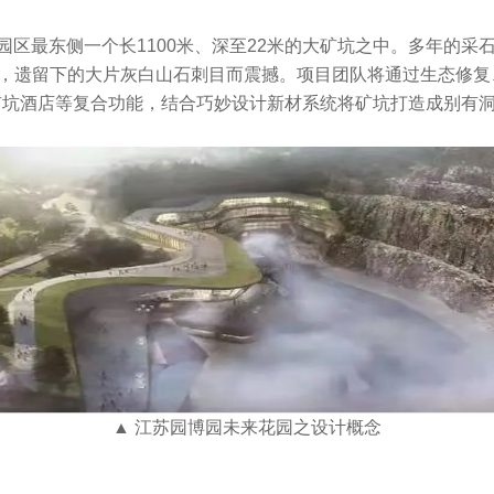
于园区最东侧一个长1100米、深至22米的大矿坑之中。多年的
米，遗留下的大片灰白山石刺目而震撼。项目团队将通过生态修
矿坑酒店等复合功能，结合巧妙设计新材系统将矿坑打造成别有
▲ 江苏园博园未来花园之设计概念